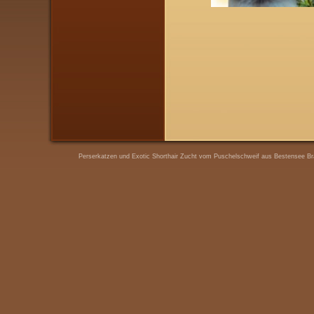
Perserkatzen und Exotic Shorthair Zucht vom Puschelschweif aus Bestensee Bra