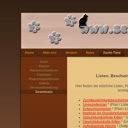
Home
Über uns
Vorwort
News
Zucht-Tiere
Kater
Katzen
Nachwuchstalente
Kastraten
Listen, Beschei
Regenbogenbrücke
Galerie
Hier finden sie nützliche Listen
Showvorbereitung
anzei
Downloads
Zuchttauglichkeitsbescheini
Ungezieferplan
* (Plan / Lis
Entwurmungsplan
* (Plan / 
Impfplan für Grundimpfunge
Geburtskontrollliste Kitten
* (
Gewichtskontrolle Kitten
* (Li
Aufgabenliste Woche
* (Aufg