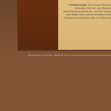
*
Urheberschutz:
Der
private
Downloa
kostenlos. Alle hier zum Down
www.colourpointperser.de und der
Catter
oder Bilder
ohne unsere
schriftliche 
Download anzubieten oder an dritte entg
Perserkatzen und Exotic Shorthair Zucht vom Puschelschweif aus Bestensee Bra